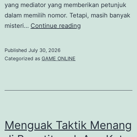
yang mediator yang memberikan petunjuk
dalam memilih nomor. Tetapi, masih banyak
Menelusuri
misteri…
Continue reading
Rahasia
terhadap
Published
July 30, 2026
Peristiwa
Categorized as
GAME ONLINE
Togel
Wali
Menguak Taktik Menang