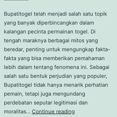
Bupatitogel telah menjadi salah satu topik
yang banyak diperbincangkan dalam
kalangan pecinta permainan togel. Di
tengah maraknya berbagai mitos yang
beredar, penting untuk mengungkap fakta-
fakta yang bisa memberikan pemahaman
lebih dalam tentang fenomena ini. Sebagai
salah satu bentuk perjudian yang populer,
Bupatitogel tidak hanya menarik perhatian
pemain, tetapi juga mengundang
perdebatan seputar legitimasi dan
Bupatitogel:
moralitas…
Continue reading