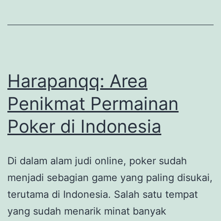
Menang
Pertandinga
Harapanqq: Area
Penikmat Permainan
Poker di Indonesia
Di dalam alam judi online, poker sudah
menjadi sebagian game yang paling disukai,
terutama di Indonesia. Salah satu tempat
yang sudah menarik minat banyak