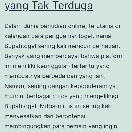
yang Tak Terduga
Dalam dunia perjudian online, terutama di
kalangan para penggemar togel, nama
Bupatitogel sering kali mencuri perhatian.
Banyak yang mempercayai bahwa platform
ini memiliki keunggulan tertentu yang
membuatnya berbeda dari yang lain.
Namun, seiring dengan kepopulerannya,
muncul berbagai mitos yang mengelilingi
Bupatitogel. Mitos-mitos ini sering kali
menyesatkan dan berpotensi
membingungkan para pemain yang ingin