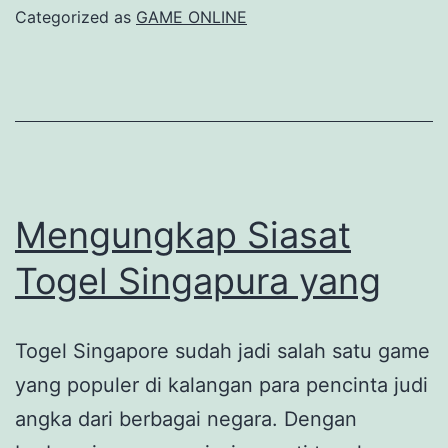
Kuda
Categorized as
GAME ONLINE
dan
Tren
Terkini
di
Dunia
Taruhan
Mengungkap Siasat
Perjudian
Togel Singapura yang
Togel Singapore sudah jadi salah satu game
yang populer di kalangan para pencinta judi
angka dari berbagai negara. Dengan