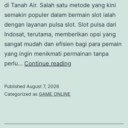
di Tanah Air. Salah satu metode yang kini
semakin populer dalam bermain slot ialah
dengan layanan pulsa slot. Slot pulsa dari
Indosat, terutama, memberikan opsi yang
sangat mudah dan efisien bagi para pemain
yang ingin menikmati permainan tanpa
Menyoroti
perlu…
Continue reading
Keuntungan
Indosat
Published
August 7, 2026
Slot
Categorized as
GAME ONLINE
Pulsa
bagi
Lover