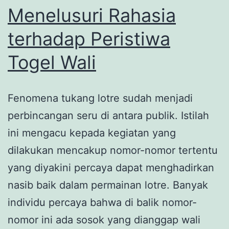
Menelusuri Rahasia
terhadap Peristiwa
Togel Wali
Fenomena tukang lotre sudah menjadi
perbincangan seru di antara publik. Istilah
ini mengacu kepada kegiatan yang
dilakukan mencakup nomor-nomor tertentu
yang diyakini percaya dapat menghadirkan
nasib baik dalam permainan lotre. Banyak
individu percaya bahwa di balik nomor-
nomor ini ada sosok yang dianggap wali