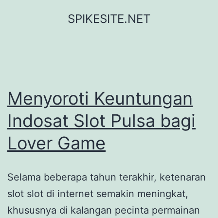
Skip
SPIKESITE.NET
to
content
Menyoroti Keuntungan
Indosat Slot Pulsa bagi
Lover Game
Selama beberapa tahun terakhir, ketenaran
slot slot di internet semakin meningkat,
khususnya di kalangan pecinta permainan