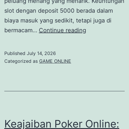
peluang menang yang menarik. Keuntungan
slot dengan deposit 5000 berada dalam
biaya masuk yang sedikit, tetapi juga di
Keuntungan
bermacam…
Continue reading
Slot
5000:
Published
July 14, 2026
Mengapa
Categorized as
GAME ONLINE
Anda
Wajib
Mencoba
Keajaiban Poker Online: