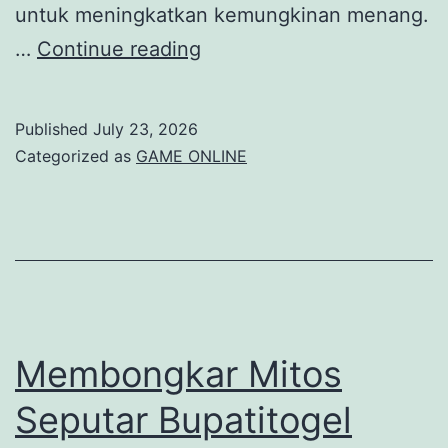
untuk meningkatkan kemungkinan menang.
Menguak
…
Continue reading
Taktik
Menang
Published
July 23, 2026
di
Categorized as
GAME ONLINE
Bupatitogel:
Apa
Kata
Ahli?
Membongkar Mitos
Seputar Bupatitogel