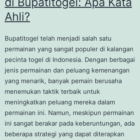
di Bupatitogel: Apa Kata
Ahli?
Bupatitogel telah menjadi salah satu
permainan yang sangat populer di kalangan
pecinta togel di Indonesia. Dengan berbagai
jenis permainan dan peluang kemenangan
yang menarik, banyak pemain berusaha
menemukan taktik terbaik untuk
meningkatkan peluang mereka dalam
permainan ini. Namun, meskipun permainan
ini sangat berakar pada keberuntungan, ada
beberapa strategi yang dapat diterapkan