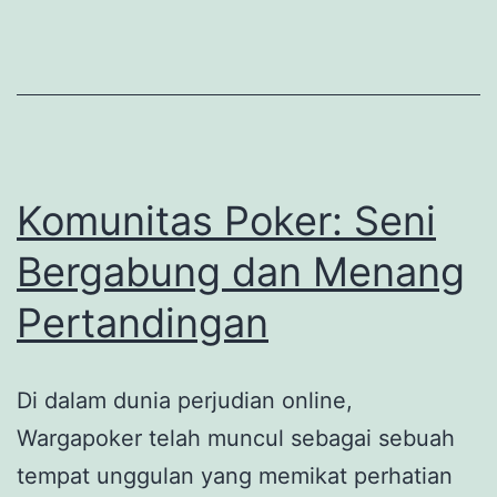
ke
Karya
Komunitas Poker: Seni
Bergabung dan Menang
Pertandingan
Di dalam dunia perjudian online,
Wargapoker telah muncul sebagai sebuah
tempat unggulan yang memikat perhatian