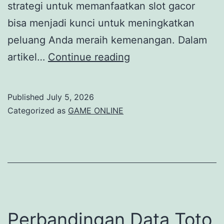
strategi untuk memanfaatkan slot gacor
bisa menjadi kunci untuk meningkatkan
peluang Anda meraih kemenangan. Dalam
Slot
artikel…
Continue reading
Gacor:
Strategi
Published
July 5, 2026
dan
Categorized as
GAME ONLINE
Tips
untuk
Pemain
Cerdas
Perbandingan Data Toto