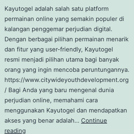
Kayutogel adalah salah satu platform
permainan online yang semakin populer di
kalangan penggemar perjudian digital.
Dengan berbagai pilihan permainan menarik
dan fitur yang user-friendly, Kayutogel
resmi menjadi pilihan utama bagi banyak
orang yang ingin mencoba peruntungannya.
https://www.citywideyouthdevelopment.org
/ Bagi Anda yang baru mengenal dunia
perjudian online, memahami cara
menggunakan Kayutogel dan mendapatkan
akses yang benar adalah…
Continue
Tips
reading