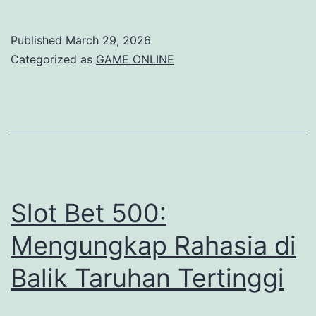
Generasipoker:
Cara
Published
March 29, 2026
Mempercepatkan
Categorized as
GAME ONLINE
Proses
Masuk
Anda
Slot Bet 500:
Mengungkap Rahasia di
Balik Taruhan Tertinggi