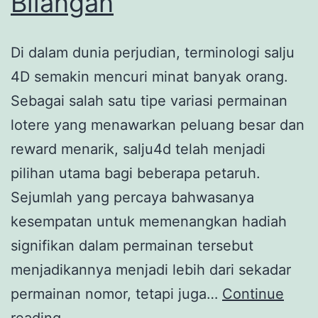
Bilangan
Di dalam dunia perjudian, terminologi salju
4D semakin mencuri minat banyak orang.
Sebagai salah satu tipe variasi permainan
lotere yang menawarkan peluang besar dan
reward menarik, salju4d telah menjadi
pilihan utama bagi beberapa petaruh.
Sejumlah yang percaya bahwasanya
kesempatan untuk memenangkan hadiah
signifikan dalam permainan tersebut
menjadikannya menjadi lebih dari sekadar
permainan nomor, tetapi juga…
Continue
Salju
reading