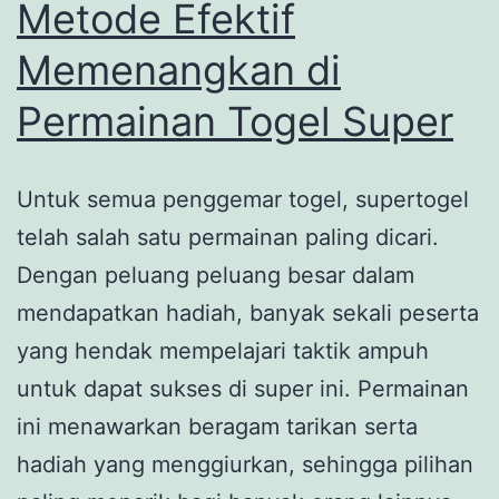
Metode Efektif
Memenangkan di
Permainan Togel Super
Untuk semua penggemar togel, supertogel
telah salah satu permainan paling dicari.
Dengan peluang peluang besar dalam
mendapatkan hadiah, banyak sekali peserta
yang hendak mempelajari taktik ampuh
untuk dapat sukses di super ini. Permainan
ini menawarkan beragam tarikan serta
hadiah yang menggiurkan, sehingga pilihan