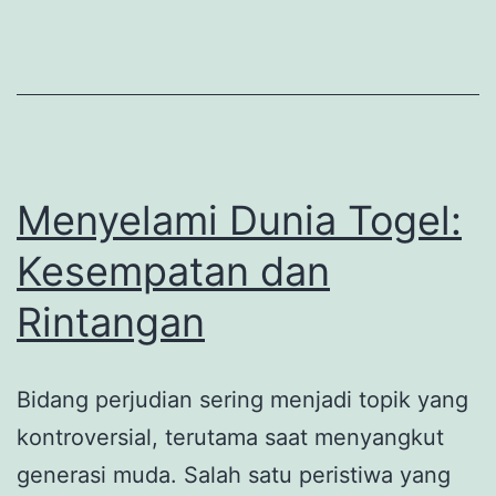
Rahas
di
Balik
Taruh
Terti
Menyelami Dunia Togel:
Kesempatan dan
Rintangan
Bidang perjudian sering menjadi topik yang
kontroversial, terutama saat menyangkut
generasi muda. Salah satu peristiwa yang