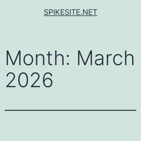
Skip
SPIKESITE.NET
to
content
Month:
March
2026