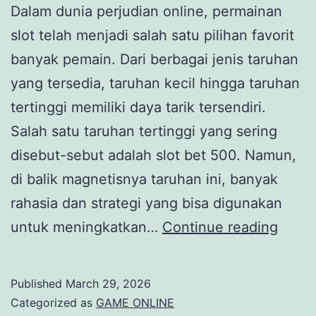
Dalam dunia perjudian online, permainan
slot telah menjadi salah satu pilihan favorit
banyak pemain. Dari berbagai jenis taruhan
yang tersedia, taruhan kecil hingga taruhan
tertinggi memiliki daya tarik tersendiri.
Salah satu taruhan tertinggi yang sering
disebut-sebut adalah slot bet 500. Namun,
di balik magnetisnya taruhan ini, banyak
rahasia dan strategi yang bisa digunakan
Slot
untuk meningkatkan…
Continue reading
Bet
500:
Published
March 29, 2026
Meng
Categorized as
GAME ONLINE