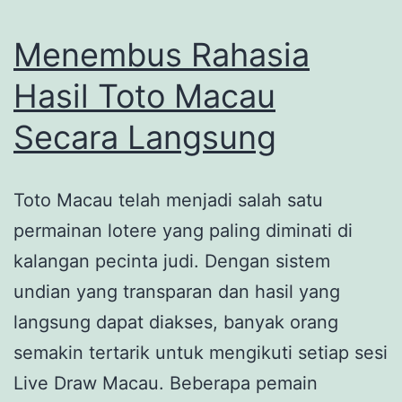
Kamu?
Menembus Rahasia
Hasil Toto Macau
Secara Langsung
Toto Macau telah menjadi salah satu
permainan lotere yang paling diminati di
kalangan pecinta judi. Dengan sistem
undian yang transparan dan hasil yang
langsung dapat diakses, banyak orang
semakin tertarik untuk mengikuti setiap sesi
Live Draw Macau. Beberapa pemain