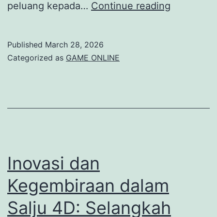
Salju
peluang kepada…
Continue reading
4D:
Terobosa
Published
March 28, 2026
Terkini
Categorized as
GAME ONLINE
untuk
Permaina
Toto
Inovasi dan
Kegembiraan dalam
Salju 4D: Selangkah