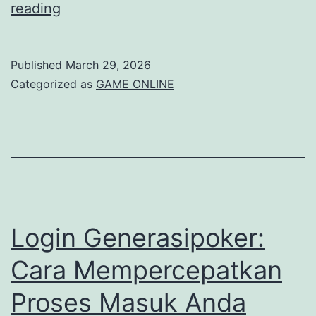
Membongkar
reading
Rahasia
Kesuksesan
Published
March 29, 2026
dalam
Categorized as
GAME ONLINE
Dunia
Login Generasipoker:
Cara Mempercepatkan
Proses Masuk Anda