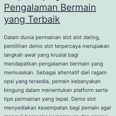
Pengalaman Bermain
yang Terbaik
Dalam dunia permainan slot slot daring,
pemilihan demo slot terpercaya merupakan
langkah awal yang krusial bagi
mendapatkan pengalaman bermain yang
memuaskan. Sebagai alternatif dari ragam
opsi yang tersedia, pemain kebanyakan
bingung dalam menentukan platform serta
tipe permainan yang tepat. Demo slot
menyediakan kesempatan bagi pemain agar