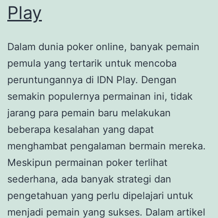
Play
Dalam dunia poker online, banyak pemain
pemula yang tertarik untuk mencoba
peruntungannya di IDN Play. Dengan
semakin populernya permainan ini, tidak
jarang para pemain baru melakukan
beberapa kesalahan yang dapat
menghambat pengalaman bermain mereka.
Meskipun permainan poker terlihat
sederhana, ada banyak strategi dan
pengetahuan yang perlu dipelajari untuk
menjadi pemain yang sukses. Dalam artikel