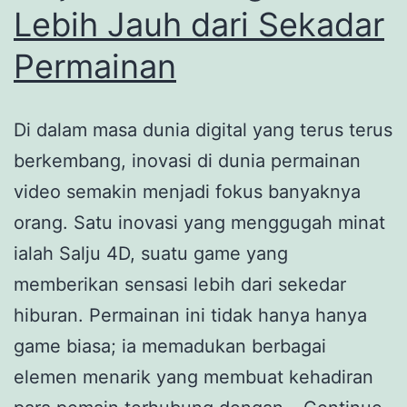
Lebih Jauh dari Sekadar
Permainan
Di dalam masa dunia digital yang terus terus
berkembang, inovasi di dunia permainan
video semakin menjadi fokus banyaknya
orang. Satu inovasi yang menggugah minat
ialah Salju 4D, suatu game yang
memberikan sensasi lebih dari sekedar
hiburan. Permainan ini tidak hanya hanya
game biasa; ia memadukan berbagai
elemen menarik yang membuat kehadiran