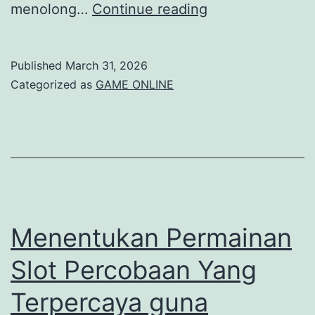
Jenius
menolong…
Continue reading
Toto:
Strategi
Published
March 31, 2026
Cerdas
Categorized as
GAME ONLINE
untuk
Sukses
dalam
Togel
Menentukan Permainan
Slot Percobaan Yang
Terpercaya guna