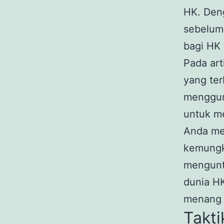
HK. Den
sebelumn
bagi HK 
Pada art
yang ter
mengguna
untuk m
Anda me
kemungk
mengunt
dunia H
menang 
Takti