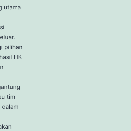
g utama
si
eluar.
 pilihan
hasil HK
an
rgantung
u tim
k dalam
 akan