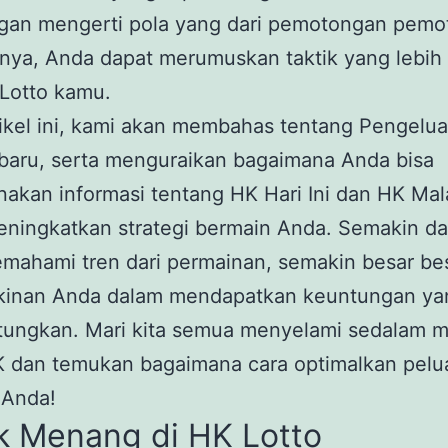
gan mengerti pola yang dari pemotongan pem
ya, Anda dapat merumuskan taktik yang lebih b
Lotto kamu.
ikel ini, kami akan membahas tentang Pengelu
baru, serta menguraikan bagaimana Anda bisa
kan informasi tentang HK Hari Ini dan HK Mal
eningkatkan strategi bermain Anda. Semakin d
mahami tren dari permainan, semakin besar be
inan Anda dalam mendapatkan keuntungan ya
ungkan. Mari kita semua menyelami sedalam 
K dan temukan bagaimana cara optimalkan pelu
Anda!
k Menang di HK Lotto