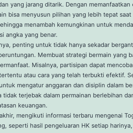
dan yang jarang ditarik. Dengan memanfaatkan
ain bisa menyusun pilihan yang lebih tepat saat
sehingga menambah kemungkinan untuk menda
si angka yang benar.
nya, penting untuk tidak hanya sekadar bergan
beruntungan. Membuat strategi bermain yang ba
ermanfaat. Misalnya, partisipan dapat mencob
tertentu atau cara yang telah terbukti efektif. Se
untuk mengatur anggaran dan disiplin dalam be
 tidak terjebak dalam permainan berlebihan da
atasan keuangan.
akhir, mengikuti informasi terbaru mengenai To
, seperti hasil pengeluaran HK setiap harinya,