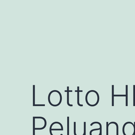
Skip
to
content
Lotto H
Peluang