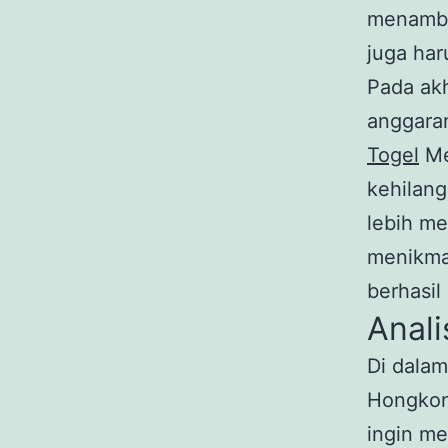
menamba
juga har
Pada akh
anggaran
Togel
Me
kehilan
lebih me
menikma
berhasil 
Anali
Di dalam
Hongkon
ingin m