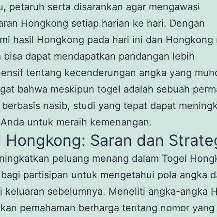
tu, petaruh serta disarankan agar mengawasi
ran Hongkong setiap harian ke hari. Dengan
i hasil Hongkong pada hari ini dan Hongkong
a bisa dapat mendapatkan pandangan lebih
ensif tentang kecenderungan angka yang munc
ingat bahwa meskipun togel adalah sebuah perm
 berbasis nasib, studi yang tepat dapat mening
 Anda untuk meraih kemenangan.
 Hongkong: Saran dan Strate
ningkatkan peluang menang dalam Togel Hong
 bagi partisipan untuk mengetahui pola angka 
i keluaran sebelumnya. Meneliti angka-angka 
kan pemahaman berharga tentang nomor yang