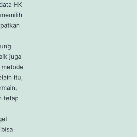
 data HK
 memilih
patkan
tung
ik juga
a metode
lain itu,
rmain,
n tetap
gel
 bisa