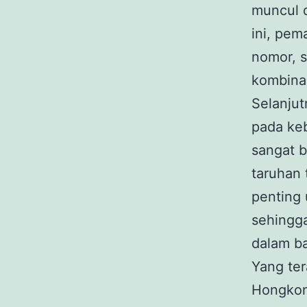
muncul 
ini, pem
nomor, 
kombina
Selanjut
pada ke
sangat b
taruhan 
penting 
sehingga
dalam b
Yang ter
Hongkong