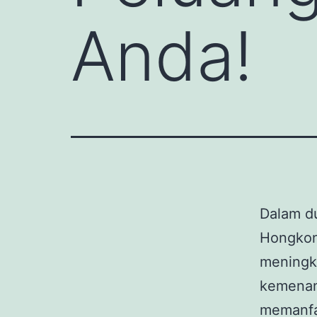
Anda!
Dalam du
Hongkon
meningk
kemenang
memanfa