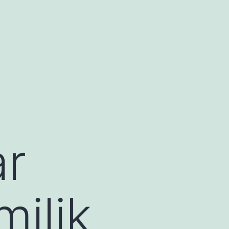
ar
ilik