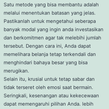
Satu metode yang bisa membantu adalah
melalui menentukan batasan yang jelas.
Pastikanlah untuk mengetahui seberapa
banyak modal yang ingin anda investasikan
dan berkomitmen agar tak melebihi jumlah
tersebut. Dengan cara ini, Anda dapat
memelihara belanja tetap terkendali dan
menghindari bahaya besar yang bisa
merugikan.
Selain itu, krusial untuk tetap sabar dan
tidak terseret oleh emosi saat bermain.
Seringkali, kesenangan atau kekecewaan
dapat memengaruhi pilihan Anda. lebih