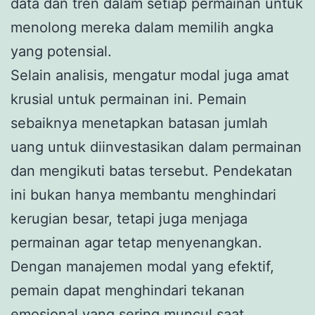
data dan tren dalam setiap permainan untuk
menolong mereka dalam memilih angka
yang potensial.
Selain analisis, mengatur modal juga amat
krusial untuk permainan ini. Pemain
sebaiknya menetapkan batasan jumlah
uang untuk diinvestasikan dalam permainan
dan mengikuti batas tersebut. Pendekatan
ini bukan hanya membantu menghindari
kerugian besar, tetapi juga menjaga
permainan agar tetap menyenangkan.
Dengan manajemen modal yang efektif,
pemain dapat menghindari tekanan
emosional yang sering muncul saat