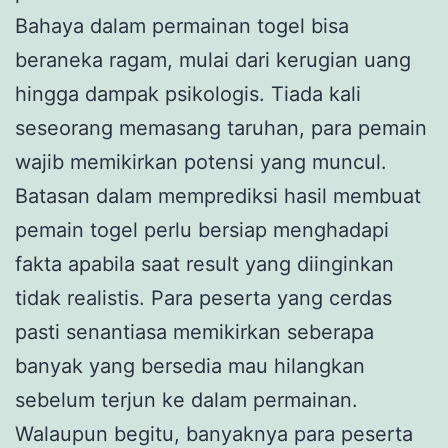
Bahaya dalam permainan togel bisa
beraneka ragam, mulai dari kerugian uang
hingga dampak psikologis. Tiada kali
seseorang memasang taruhan, para pemain
wajib memikirkan potensi yang muncul.
Batasan dalam memprediksi hasil membuat
pemain togel perlu bersiap menghadapi
fakta apabila saat result yang diinginkan
tidak realistis. Para peserta yang cerdas
pasti senantiasa memikirkan seberapa
banyak yang bersedia mau hilangkan
sebelum terjun ke dalam permainan.
Walaupun begitu, banyaknya para peserta