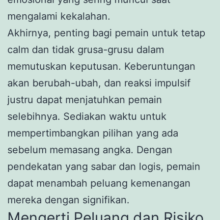
mengalami kekalahan.
Akhirnya, penting bagi pemain untuk tetap
calm dan tidak grusa-grusu dalam
memutuskan keputusan. Keberuntungan
akan berubah-ubah, dan reaksi impulsif
justru dapat menjatuhkan pemain
selebihnya. Sediakan waktu untuk
mempertimbangkan pilihan yang ada
sebelum memasang angka. Dengan
pendekatan yang sabar dan logis, pemain
dapat menambah peluang kemenangan
mereka dengan signifikan.
Mengerti Peluang dan Risiko