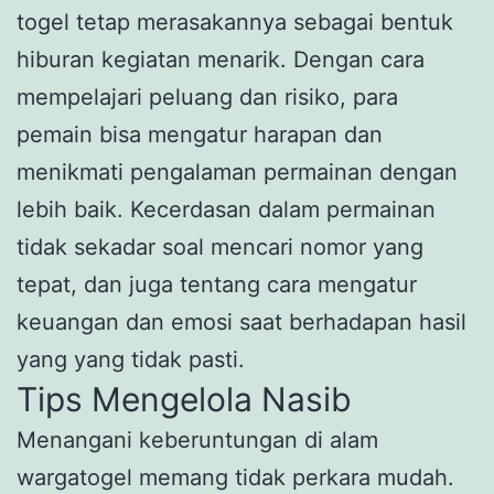
togel tetap merasakannya sebagai bentuk
hiburan kegiatan menarik. Dengan cara
mempelajari peluang dan risiko, para
pemain bisa mengatur harapan dan
menikmati pengalaman permainan dengan
lebih baik. Kecerdasan dalam permainan
tidak sekadar soal mencari nomor yang
tepat, dan juga tentang cara mengatur
keuangan dan emosi saat berhadapan hasil
yang yang tidak pasti.
Tips Mengelola Nasib
Menangani keberuntungan di alam
wargatogel memang tidak perkara mudah.