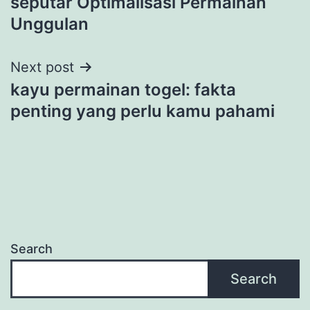
seputar Optimalisasi Permainan
Unggulan
Next post
kayu permainan togel: fakta
penting yang perlu kamu pahami
Search
Search