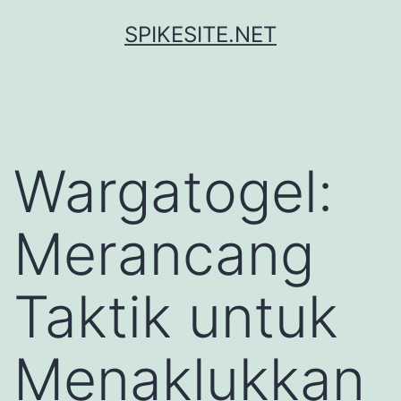
Skip
SPIKESITE.NET
to
content
Wargatogel:
Merancang
Taktik untuk
Menaklukkan