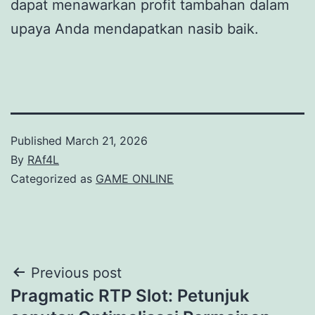
dapat menawarkan profit tambahan dalam
upaya Anda mendapatkan nasib baik.
Published
March 21, 2026
By
RAf4L
Categorized as
GAME ONLINE
Post
Previous post
Pragmatic RTP Slot: Petunjuk
navigation