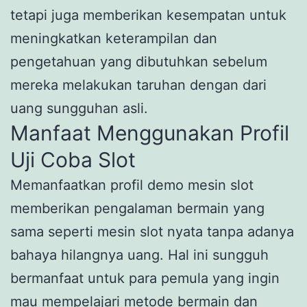
tetapi juga memberikan kesempatan untuk
meningkatkan keterampilan dan
pengetahuan yang dibutuhkan sebelum
mereka melakukan taruhan dengan dari
uang sungguhan asli.
Manfaat Menggunakan Profil
Uji Coba Slot
Memanfaatkan profil demo mesin slot
memberikan pengalaman bermain yang
sama seperti mesin slot nyata tanpa adanya
bahaya hilangnya uang. Hal ini sungguh
bermanfaat untuk para pemula yang ingin
mau mempelajari metode bermain dan