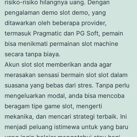
risiko-risiko hilangnya uang. Dengan
pengalaman demo slot demo, yang
ditawarkan oleh beberapa provider,
termasuk Pragmatic dan PG Soft, pemain
bisa menikmati permainan slot machine
secara tanpa biaya.
Akun slot slot memberikan anda agar
merasakan sensasi bermain slot slot dalam
suasana yang bebas dari stres. Tanpa perlu
mengeluarkan modal, anda bisa mencoba
beragam tipe game slot, mengerti
mekanika, dan mencari strategi terbaik. Ini
menjadi peluang istimewa untuk yang baru