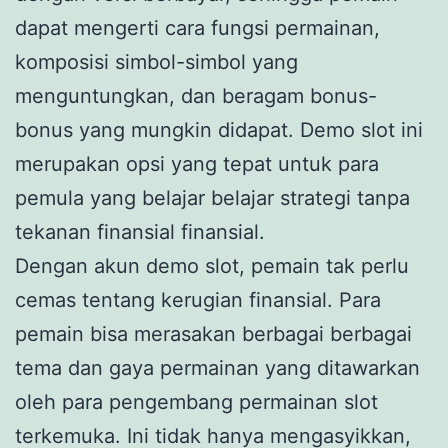
dapat mengerti cara fungsi permainan,
komposisi simbol-simbol yang
menguntungkan, dan beragam bonus-
bonus yang mungkin didapat. Demo slot ini
merupakan opsi yang tepat untuk para
pemula yang belajar belajar strategi tanpa
tekanan finansial finansial.
Dengan akun demo slot, pemain tak perlu
cemas tentang kerugian finansial. Para
pemain bisa merasakan berbagai berbagai
tema dan gaya permainan yang ditawarkan
oleh para pengembang permainan slot
terkemuka. Ini tidak hanya mengasyikkan,