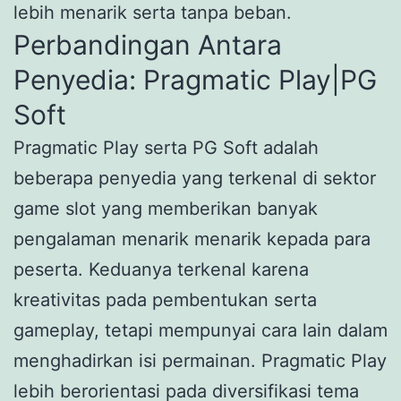
lebih menarik serta tanpa beban.
Perbandingan Antara
Penyedia: Pragmatic Play|PG
Soft
Pragmatic Play serta PG Soft adalah
beberapa penyedia yang terkenal di sektor
game slot yang memberikan banyak
pengalaman menarik menarik kepada para
peserta. Keduanya terkenal karena
kreativitas pada pembentukan serta
gameplay, tetapi mempunyai cara lain dalam
menghadirkan isi permainan. Pragmatic Play
lebih berorientasi pada diversifikasi tema