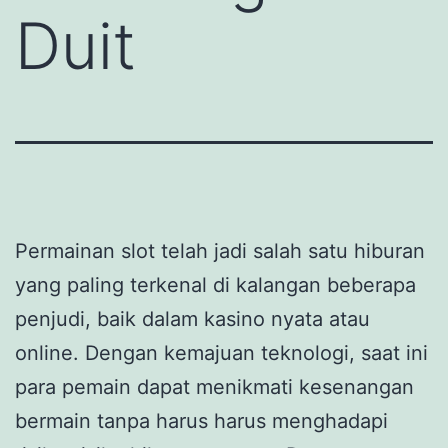
Duit
Permainan slot telah jadi salah satu hiburan
yang paling terkenal di kalangan beberapa
penjudi, baik dalam kasino nyata atau
online. Dengan kemajuan teknologi, saat ini
para pemain dapat menikmati kesenangan
bermain tanpa harus harus menghadapi