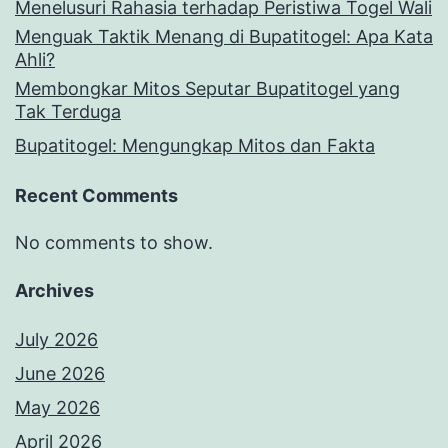
Menelusuri Rahasia terhadap Peristiwa Togel Wali
Menguak Taktik Menang di Bupatitogel: Apa Kata
Ahli?
Membongkar Mitos Seputar Bupatitogel yang
Tak Terduga
Bupatitogel: Mengungkap Mitos dan Fakta
Recent Comments
No comments to show.
Archives
July 2026
June 2026
May 2026
April 2026