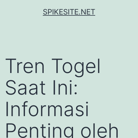
Skip
SPIKESITE.NET
to
content
Tren Togel
Saat Ini:
Informasi
Penting oleh