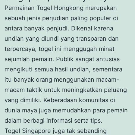
Permainan Togel Hongkong merupakan
sebuah jenis perjudian paling populer di
antara banyak penjudi. Dikenal karena
undian yang diundi yang transparan dan
terpercaya, togel ini menggugah minat
sejumlah pemain. Publik sangat antusias
mengikuti semua hasil undian, sementara
itu banyak orang menggunakan macam-
macam taktik untuk meningkatkan peluang
yang dimiliki. Keberadaan komunitas di
dunia maya juga memudahkan para pemain
dalam berbagi informasi serta tips.
Togel Singapore juga tak sebanding