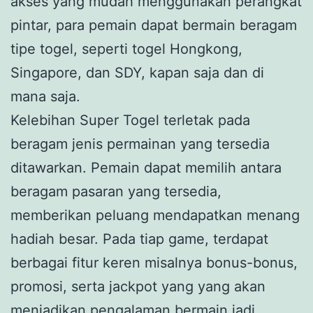
akses yang mudah menggunakan perangkat
pintar, para pemain dapat bermain beragam
tipe togel, seperti togel Hongkong,
Singapore, dan SDY, kapan saja dan di
mana saja.
Kelebihan Super Togel terletak pada
beragam jenis permainan yang tersedia
ditawarkan. Pemain dapat memilih antara
beragam pasaran yang tersedia,
memberikan peluang mendapatkan menang
hadiah besar. Pada tiap game, terdapat
berbagai fitur keren misalnya bonus-bonus,
promosi, serta jackpot yang yang akan
menjadikan pengalaman bermain jadi