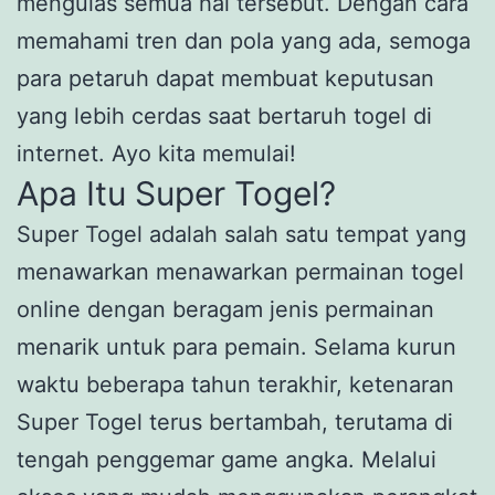
mengulas semua hal tersebut. Dengan cara
memahami tren dan pola yang ada, semoga
para petaruh dapat membuat keputusan
yang lebih cerdas saat bertaruh togel di
internet. Ayo kita memulai!
Apa Itu Super Togel?
Super Togel adalah salah satu tempat yang
menawarkan menawarkan permainan togel
online dengan beragam jenis permainan
menarik untuk para pemain. Selama kurun
waktu beberapa tahun terakhir, ketenaran
Super Togel terus bertambah, terutama di
tengah penggemar game angka. Melalui