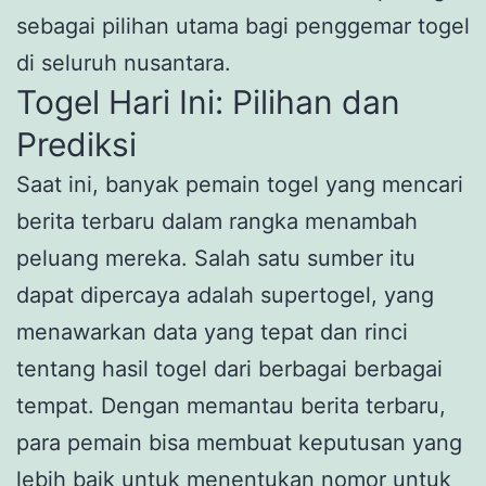
sebagai pilihan utama bagi penggemar togel
di seluruh nusantara.
Togel Hari Ini: Pilihan dan
Prediksi
Saat ini, banyak pemain togel yang mencari
berita terbaru dalam rangka menambah
peluang mereka. Salah satu sumber itu
dapat dipercaya adalah supertogel, yang
menawarkan data yang tepat dan rinci
tentang hasil togel dari berbagai berbagai
tempat. Dengan memantau berita terbaru,
para pemain bisa membuat keputusan yang
lebih baik untuk menentukan nomor untuk