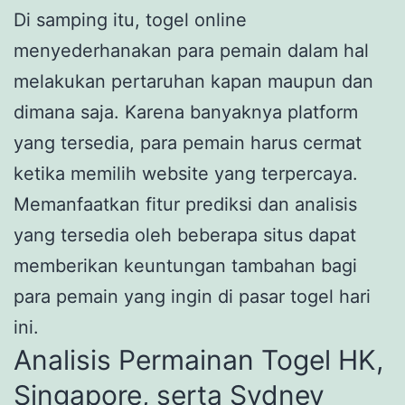
Di samping itu, togel online
menyederhanakan para pemain dalam hal
melakukan pertaruhan kapan maupun dan
dimana saja. Karena banyaknya platform
yang tersedia, para pemain harus cermat
ketika memilih website yang terpercaya.
Memanfaatkan fitur prediksi dan analisis
yang tersedia oleh beberapa situs dapat
memberikan keuntungan tambahan bagi
para pemain yang ingin di pasar togel hari
ini.
Analisis Permainan Togel HK,
Singapore, serta Sydney