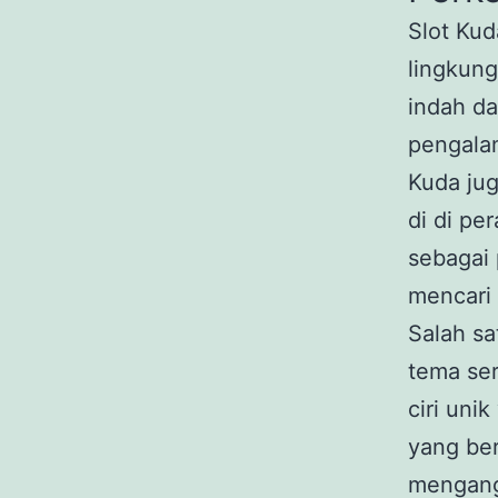
Slot Kud
lingkung
indah da
pengalam
Kuda jug
di di pe
sebagai 
mencari
Salah sa
tema ser
ciri un
yang ber
mengangk