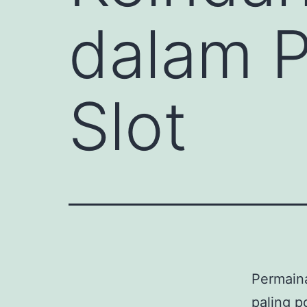
dalam 
Slot
Permaina
paling p