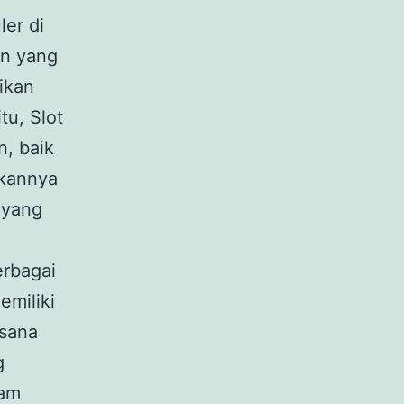
ler di
an yang
ikan
tu, Slot
n, baik
ikannya
 yang
erbagai
emiliki
asana
g
gam