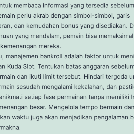
untuk membaca informasi yang tersedia sebelu
emain perlu akrab dengan simbol-simbol, garis
ran, dan kemudahan bonus yang disediakan. 
huan yang mendalam, pemain bisa memaksimal
 kemenangan mereka.
tu, manajemen bankroll adalah faktor untuk men
an Kuda Slot. Tentukan batas anggaran sebelu
rmain dan ikuti limit tersebut. Hindari tergoda 
ermain sesudah mengalami kekalahan, dan pasti
nikmati setiap fase permainan tanpa memiliki 
menangan besar. Mengelola tempo bermain da
kan waktu juga akan menjadikan pengalaman b
rmakna.