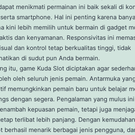
apat menikmati permainan ini baik sekali di k
serta smartphone. Hal ini penting karena bany
 kini lebih memilih untuk bermain di gadget m
aktis dan kenyamanan. Responsivitas ini mema
sual dan kontrol tetap berkualitas tinggi, tidak
atikan di sudut pun Anda bermain.
ng itu, game Kuda Slot diciptakan agar sederh
oleh oleh seluruh jenis pemain. Antarmuka ya
itif memungkinkan pemain baru untuk belajar 
ngs dengan segera. Pengalaman yang mulus ini 
enambah kepuasan pemain, tetapi juga menjag
etap terlibat lebih panjang. Dengan kemudahan 
t berhasil menarik berbagai jenis pengguna, dar