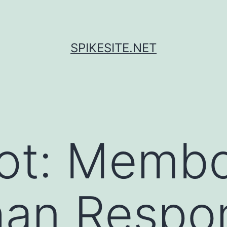
SPIKESITE.NET
lot: Memb
an Respon