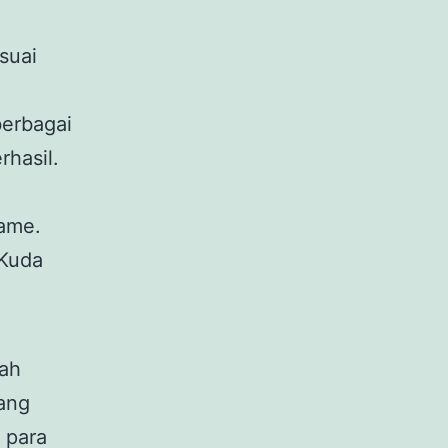
suai
berbagai
hasil.
game.
 Kuda
lah
ang
 para