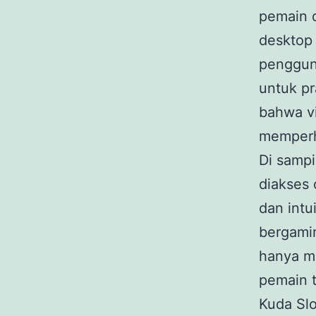
pemain d
desktop 
pengguna
untuk pr
bahwa vi
memperh
Di sampi
diakses 
dan intu
bergami
hanya m
pemain t
Kuda Slo