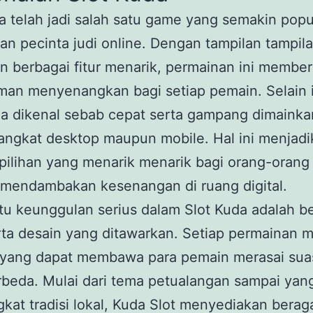
a telah jadi salah satu game yang semakin popu
an pecinta judi online. Dengan tampilan tampil
n berbagai fitur menarik, permainan ini member
an menyenangkan bagi setiap pemain. Selain i
a dikenal sebab cepat serta gampang dimainka
rangkat desktop maupun mobile. Hal ini menjad
pilihan yang menarik menarik bagi orang-orang
 mendambakan kesenangan di ruang digital.
tu keunggulan serius dalam Slot Kuda adalah b
ta desain yang ditawarkan. Setiap permainan m
ik yang dapat membawa para pemain merasai su
beda. Mulai dari tema petualangan sampai yan
at tradisi lokal, Kuda Slot menyediakan bera