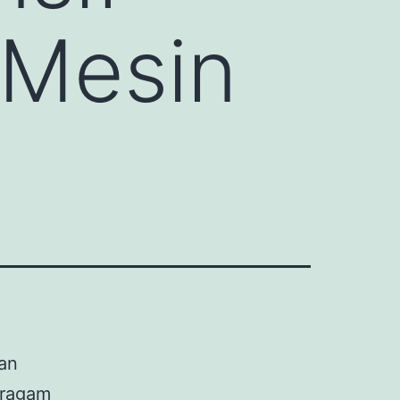
 Mesin
ran
eragam