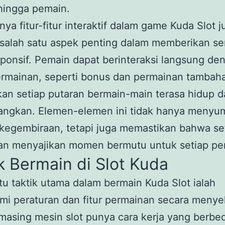
hingga pemain.
nya fitur-fitur interaktif dalam game Kuda Slot j
salah satu aspek penting dalam memberikan se
ponsif. Pemain dapat berinteraksi langsung de
ermainan, seperti bonus dan permainan tambah
an setiap putaran bermain-main terasa hidup 
ngkan. Elemen-elemen ini tidak hanya meny
kegembiraan, tetapi juga memastikan bahwa se
an menyajikan momen bermutu untuk setiap pe
k Bermain di Slot Kuda
tu taktik utama dalam bermain Kuda Slot ialah
i peraturan dan fitur permainan secara menye
asing mesin slot punya cara kerja yang berbe