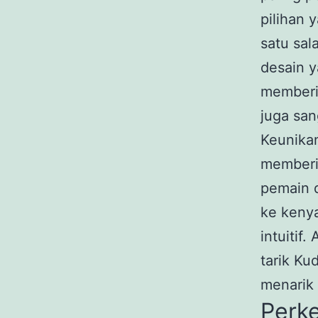
pilihan 
satu sal
desain y
memberik
juga sang
Keunika
memberi
pemain 
ke kenya
intuitif
tarik Ku
menarik 
Perke