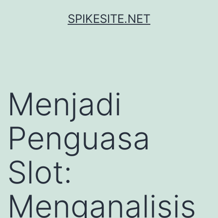
Skip
SPIKESITE.NET
to
content
Menjadi
Penguasa
Slot:
Menganalisis