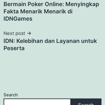
Bermain Poker Online: Menyingkap
navigation
Fakta Menarik Menarik di
IDNGames
Next post
IDN: Kelebihan dan Layanan untuk
Peserta
Search