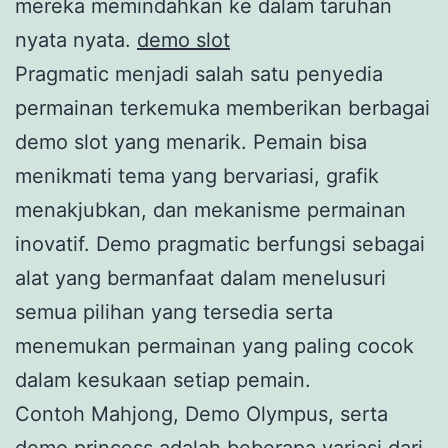
mereka memindahkan ke dalam taruhan
nyata nyata.
demo slot
Pragmatic menjadi salah satu penyedia
permainan terkemuka memberikan berbagai
demo slot yang menarik. Pemain bisa
menikmati tema yang bervariasi, grafik
menakjubkan, dan mekanisme permainan
inovatif. Demo pragmatic berfungsi sebagai
alat yang bermanfaat dalam menelusuri
semua pilihan yang tersedia serta
menemukan permainan yang paling cocok
dalam kesukaan setiap pemain.
Contoh Mahjong, Demo Olympus, serta
demo princess adalah beberapa variasi dari