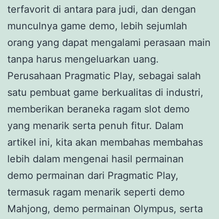
terfavorit di antara para judi, dan dengan
munculnya game demo, lebih sejumlah
orang yang dapat mengalami perasaan main
tanpa harus mengeluarkan uang.
Perusahaan Pragmatic Play, sebagai salah
satu pembuat game berkualitas di industri,
memberikan beraneka ragam slot demo
yang menarik serta penuh fitur. Dalam
artikel ini, kita akan membahas membahas
lebih dalam mengenai hasil permainan
demo permainan dari Pragmatic Play,
termasuk ragam menarik seperti demo
Mahjong, demo permainan Olympus, serta