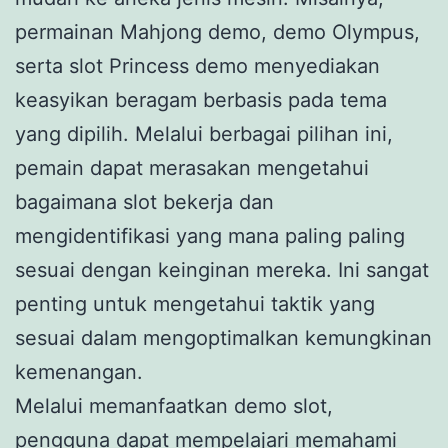
permainan Mahjong demo, demo Olympus,
serta slot Princess demo menyediakan
keasyikan beragam berbasis pada tema
yang dipilih. Melalui berbagai pilihan ini,
pemain dapat merasakan mengetahui
bagaimana slot bekerja dan
mengidentifikasi yang mana paling paling
sesuai dengan keinginan mereka. Ini sangat
penting untuk mengetahui taktik yang
sesuai dalam mengoptimalkan kemungkinan
kemenangan.
Melalui memanfaatkan demo slot,
pengguna dapat mempelajari memahami