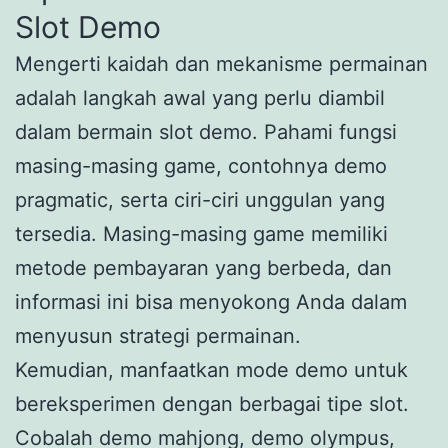
Slot Demo
Mengerti kaidah dan mekanisme permainan
adalah langkah awal yang perlu diambil
dalam bermain slot demo. Pahami fungsi
masing-masing game, contohnya demo
pragmatic, serta ciri-ciri unggulan yang
tersedia. Masing-masing game memiliki
metode pembayaran yang berbeda, dan
informasi ini bisa menyokong Anda dalam
menyusun strategi permainan.
Kemudian, manfaatkan mode demo untuk
bereksperimen dengan berbagai tipe slot.
Cobalah demo mahjong, demo olympus,