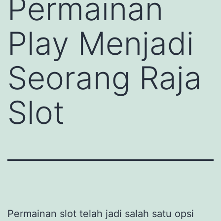
Permainan
Play Menjadi
Seorang Raja
Slot
Permainan slot telah jadi salah satu opsi