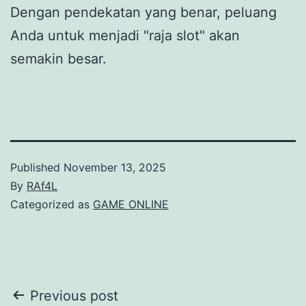
Dengan pendekatan yang benar, peluang
Anda untuk menjadi "raja slot" akan
semakin besar.
Published
November 13, 2025
By
RAf4L
Categorized as
GAME ONLINE
Post
Previous post