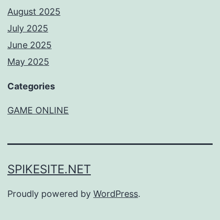
August 2025
July 2025
June 2025
May 2025
Categories
GAME ONLINE
SPIKESITE.NET
Proudly powered by
WordPress
.