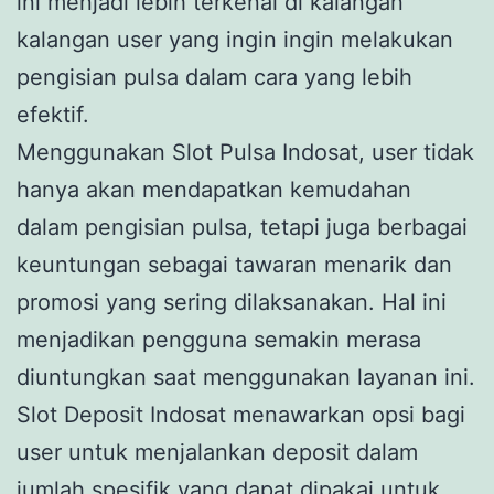
ini menjadi lebih terkenal di kalangan
kalangan user yang ingin ingin melakukan
pengisian pulsa dalam cara yang lebih
efektif.
Menggunakan Slot Pulsa Indosat, user tidak
hanya akan mendapatkan kemudahan
dalam pengisian pulsa, tetapi juga berbagai
keuntungan sebagai tawaran menarik dan
promosi yang sering dilaksanakan. Hal ini
menjadikan pengguna semakin merasa
diuntungkan saat menggunakan layanan ini.
Slot Deposit Indosat menawarkan opsi bagi
user untuk menjalankan deposit dalam
jumlah spesifik yang dapat dipakai untuk