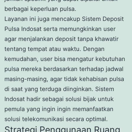
berbagai keperluan pulsa.
Layanan ini juga mencakup Sistem Deposit
Pulsa Indosat serta memungkinkan user
agar menjalankan deposit tanpa khawatir
tentang tempat atau waktu. Dengan
kemudahan, user bisa mengatur kebutuhan
pulsa mereka berdasarkan terhadap jadwal
masing-masing, agar tidak kehabisan pulsa
di saat yang terduga diinginkan. Sistem
Indosat hadir sebagai solusi bijak untuk
pemula yang ingin ingin memanfaatkan
solusi telekomunikasi secara optimal.
Strategi Penggunaan Ruang