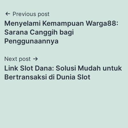
Post
Previous post
Menyelami Kemampuan Warga88:
navigation
Sarana Canggih bagi
Penggunaannya
Next post
Link Slot Dana: Solusi Mudah untuk
Bertransaksi di Dunia Slot