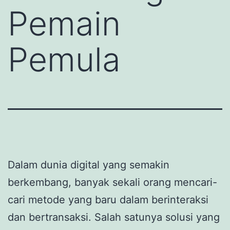
Pemain
Pemula
Dalam dunia digital yang semakin
berkembang, banyak sekali orang mencari-
cari metode yang baru dalam berinteraksi
dan bertransaksi. Salah satunya solusi yang