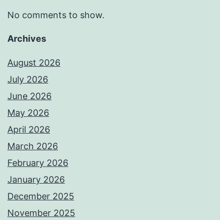
No comments to show.
Archives
August 2026
July 2026
June 2026
May 2026
April 2026
March 2026
February 2026
January 2026
December 2025
November 2025