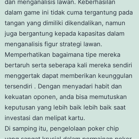
dan menganalisis lawan. Keberhasilan
dalam game ini tidak cuma tergantung pada
tangan yang dimiliki dikendalikan, namun
juga bergantung kepada kapasitas dalam
menganalisis figur strategi lawan.
Memperhatikan bagaimana tipe mereka
bertaruh serta seberapa kali mereka sendiri
menggertak dapat memberikan keunggulan
tersendiri . Dengan menyadari habit dan
kekuatan oponen, anda bisa memutuskan
keputusan yang lebih baik lebih baik saat
investasi dan melipat kartu.
Di samping itu, pengelolaan poker chip
yang sangat krusial dalam permainan poker.