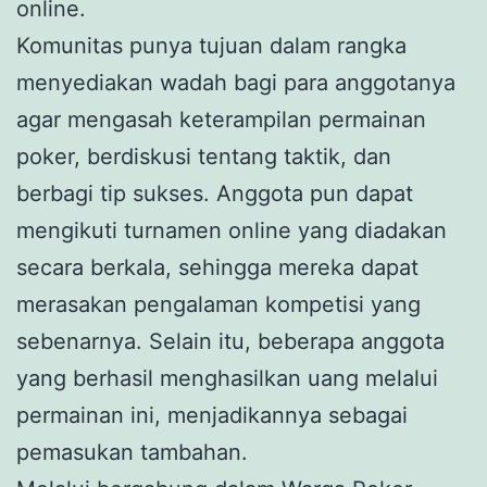
online.
Komunitas punya tujuan dalam rangka
menyediakan wadah bagi para anggotanya
agar mengasah keterampilan permainan
poker, berdiskusi tentang taktik, dan
berbagi tip sukses. Anggota pun dapat
mengikuti turnamen online yang diadakan
secara berkala, sehingga mereka dapat
merasakan pengalaman kompetisi yang
sebenarnya. Selain itu, beberapa anggota
yang berhasil menghasilkan uang melalui
permainan ini, menjadikannya sebagai
pemasukan tambahan.