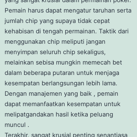
Pemain harus dapat mengatur taruhan serta
jumlah chip yang supaya tidak cepat
kehabisan di tengah permainan. Taktik dari
menggunakan chip meliputi jangan
menyimpan seluruh chip sekaligus,
melainkan sebisa mungkin memecah bet
dalam beberapa putaran untuk menjaga
kesempatan berlangsungan lebih lama.
Dengan manajemen yang baik , pemain
dapat memanfaatkan kesempatan untuk
melipatgandakan hasil ketika peluang
muncul .
Terakhir, sangat krusial penting senantiasa