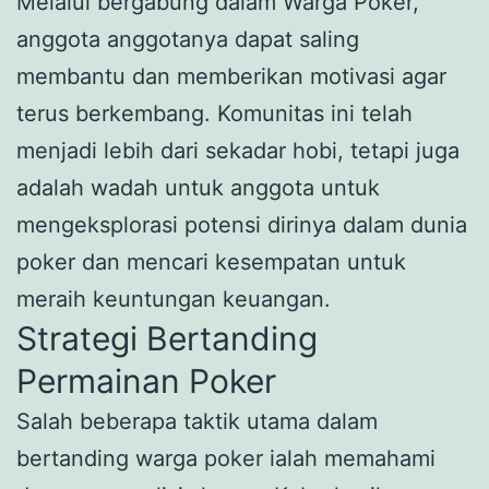
Melalui bergabung dalam Warga Poker,
anggota anggotanya dapat saling
membantu dan memberikan motivasi agar
terus berkembang. Komunitas ini telah
menjadi lebih dari sekadar hobi, tetapi juga
adalah wadah untuk anggota untuk
mengeksplorasi potensi dirinya dalam dunia
poker dan mencari kesempatan untuk
meraih keuntungan keuangan.
Strategi Bertanding
Permainan Poker
Salah beberapa taktik utama dalam
bertanding warga poker ialah memahami