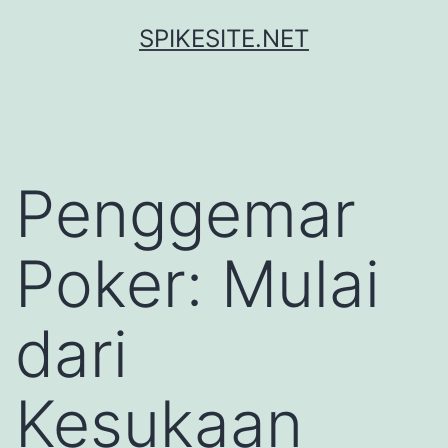
Skip
SPIKESITE.NET
to
content
Penggemar
Poker: Mulai
dari
Kesukaan