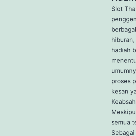
Slot Tha
penggema
berbagai
hiburan
hadiah b
menentuk
umumnya
proses 
kesan ya
Keabsaha
Meskipu
semua te
Sebagai 