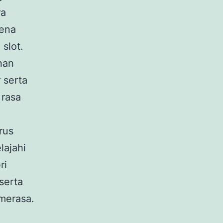
ra
rena
slot.
nan
 serta
 rasa
rus
lajahi
ri
serta
merasa.