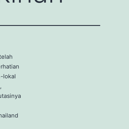
telah
rhatian
n-lokal
,
utasinya
hailand