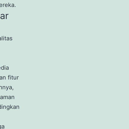
ereka.
ar
litas
dia
n fitur
hnya,
laman
dingkan
ga