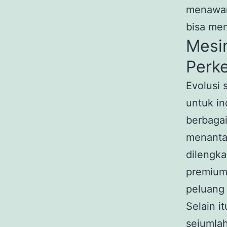
menawar
bisa me
Mesin
Perk
Evolusi s
untuk in
berbagai
menant
dilengkap
premium
peluang
Selain i
sejumla