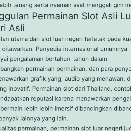
ebih tenang serta nyaman saat menggali gim m
gulan Permainan Slot Asli Lu
i Asli
an utama dari slot luar negeri terletak pada kua
 ditawarkan. Penyedia internasional umumnya
ai pengalaman bertahun-tahun dalam
angkan permainan permainan, dan para penye
nawarkan grafik yang, audio yang menawan, da
g inovatif. Permainan slot dari Thailand, conto
endapatkan reputasi karena menawarkan penga
bermain lebih lebih imersif dibandingkan diban
anyak lainnya yang lain.
ualitas permainan, permainan slot luar negeri ju