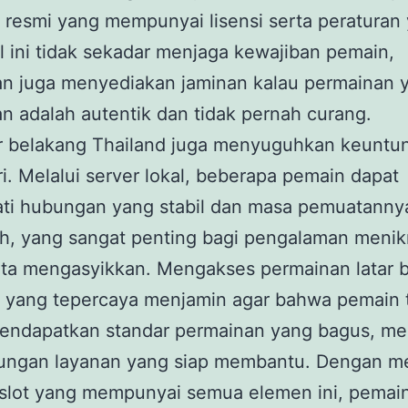
 resmi yang mempunyai lisensi serta peraturan
al ini tidak sekadar menjaga kewajiban pemain,
an juga menyediakan jaminan kalau permainan 
n adalah autentik dan tidak pernah curang.
tar belakang Thailand juga menyuguhkan keuntu
ri. Melalui server lokal, beberapa pemain dapat
ti hubungan yang stabil dan masa pemuatanny
ih, yang sangat penting bagi pengalaman menik
rta mengasyikkan. Mengakses permainan latar 
d yang tepercaya menjamin agar bahwa pemain 
endapatkan standar permainan yang bagus, me
ungan layanan yang siap membantu. Dengan me
slot yang mempunyai semua elemen ini, pemain