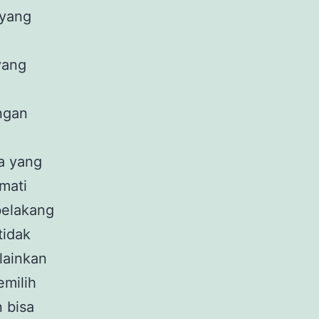
 yang
yang
ngan
a yang
mati
belakang
tidak
lainkan
milih
 bisa