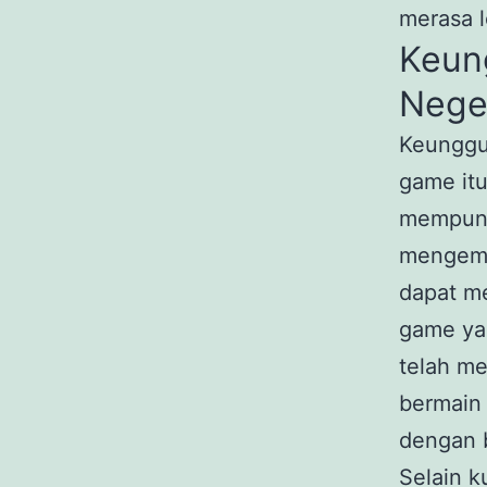
merasa l
Keung
Neger
Keunggul
game itu
mempuny
mengemb
dapat me
game yan
telah m
bermain 
dengan b
Selain k