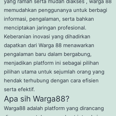
yang ramah serta mudah diakses , warga 88
memudahkan penggunanya untuk berbagi
informasi, pengalaman, serta bahkan
menciptakan jaringan profesional.
Keberanian inovasi yang dihadirkan
dapatkan dari Warga 88 menawarkan
pengalaman baru dalam bergabung,
menjadikan platform ini sebagai pilihan
pilihan utama untuk sejumlah orang yang
hendak terhubung dengan cara efisien
serta efektif.
Apa sih Warga88?
Warga88 adalah platform yang dirancang