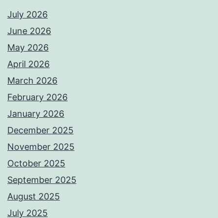
July 2026
June 2026
May 2026
April 2026
March 2026
February 2026
January 2026
December 2025
November 2025
October 2025
September 2025
August 2025
July 2025