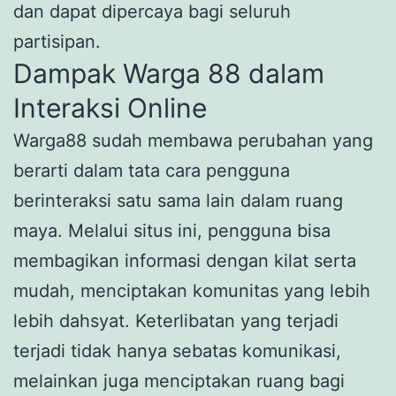
dan dapat dipercaya bagi seluruh
partisipan.
Dampak Warga 88 dalam
Interaksi Online
Warga88 sudah membawa perubahan yang
berarti dalam tata cara pengguna
berinteraksi satu sama lain dalam ruang
maya. Melalui situs ini, pengguna bisa
membagikan informasi dengan kilat serta
mudah, menciptakan komunitas yang lebih
lebih dahsyat. Keterlibatan yang terjadi
terjadi tidak hanya sebatas komunikasi,
melainkan juga menciptakan ruang bagi