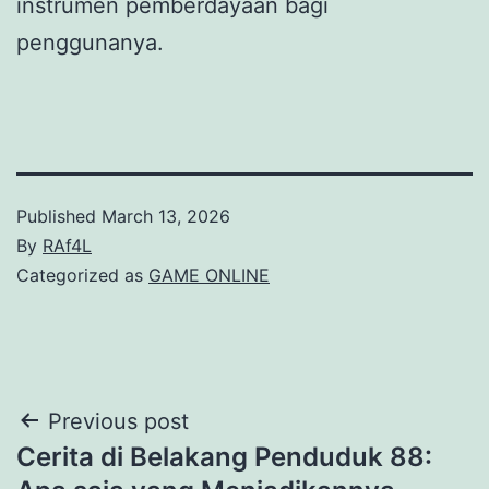
instrumen pemberdayaan bagi
penggunanya.
Published
March 13, 2026
By
RAf4L
Categorized as
GAME ONLINE
Post
Previous post
Cerita di Belakang Penduduk 88:
navigation