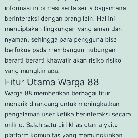
informasi informasi serta serta bagaimana
berinteraksi dengan orang lain. Hal ini
menciptakan lingkungan yang aman dan
nyaman, sehingga para pengguna bisa
berfokus pada membangun hubungan
berarti berarti khawatir akan risiko risiko
yang mungkin ada.
Fitur Utama Warga 88
Warga 88 memberikan berbagai fitur
menarik dirancang untuk meningkatkan
pengalaman user ketika berinteraksi secara
online. Salah satu ciri khas utama yaitu
platform komunitas yang memungkinkan