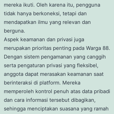
mereka ikuti. Oleh karena itu, pengguna
tidak hanya berkoneksi, tetapi dan
mendapatkan ilmu yang relevan dan
berguna.
Aspek keamanan dan privasi juga
merupakan prioritas penting pada Warga 88.
Dengan sistem pengamanan yang canggih
serta pengaturan privasi yang fleksibel,
anggota dapat merasakan keamanan saat
berinteraksi di platform. Mereka
memperoleh kontrol penuh atas data pribadi
dan cara informasi tersebut dibagikan,
sehingga menciptakan suasana yang ramah