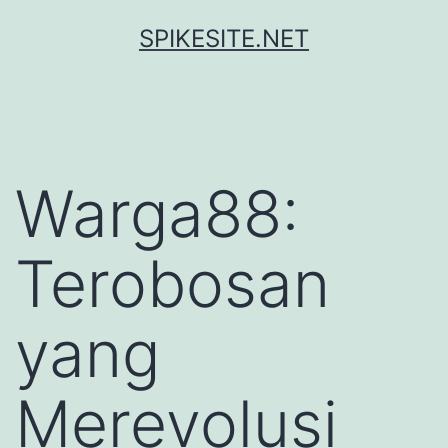
Skip
SPIKESITE.NET
to
content
Warga88:
Terobosan
yang
Merevolusi