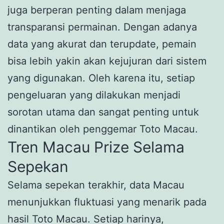
juga berperan penting dalam menjaga
transparansi permainan. Dengan adanya
data yang akurat dan terupdate, pemain
bisa lebih yakin akan kejujuran dari sistem
yang digunakan. Oleh karena itu, setiap
pengeluaran yang dilakukan menjadi
sorotan utama dan sangat penting untuk
dinantikan oleh penggemar Toto Macau.
Tren Macau Prize Selama
Sepekan
Selama sepekan terakhir, data Macau
menunjukkan fluktuasi yang menarik pada
hasil Toto Macau. Setiap harinya,