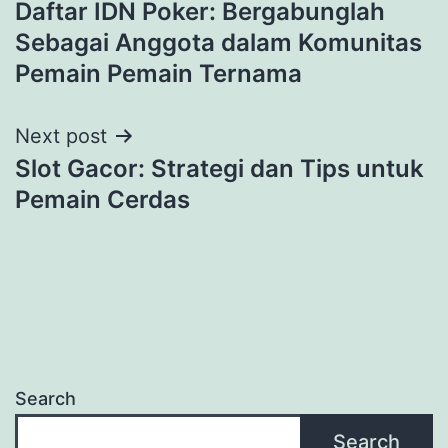
Daftar IDN Poker: Bergabunglah
navigation
Sebagai Anggota dalam Komunitas
Pemain Pemain Ternama
Next post
Slot Gacor: Strategi dan Tips untuk
Pemain Cerdas
Search
Search