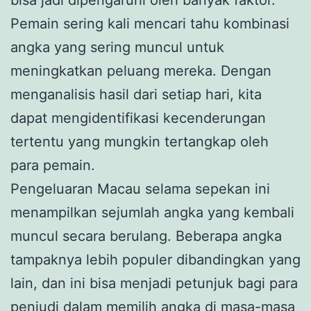
Pemain sering kali mencari tahu kombinasi
angka yang sering muncul untuk
meningkatkan peluang mereka. Dengan
menganalisis hasil dari setiap hari, kita
dapat mengidentifikasi kecenderungan
tertentu yang mungkin tertangkap oleh
para pemain.
Pengeluaran Macau selama sepekan ini
menampilkan sejumlah angka yang kembali
muncul secara berulang. Beberapa angka
tampaknya lebih populer dibandingkan yang
lain, dan ini bisa menjadi petunjuk bagi para
penjudi dalam memilih angka di masa-masa