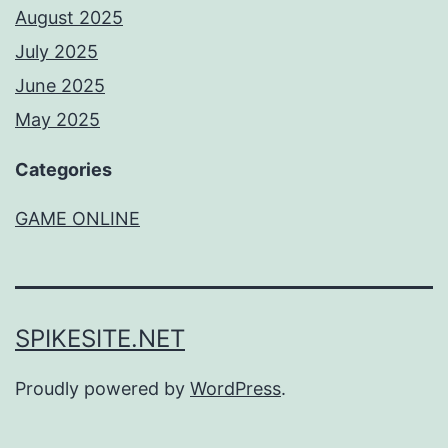
August 2025
July 2025
June 2025
May 2025
Categories
GAME ONLINE
SPIKESITE.NET
Proudly powered by
WordPress
.