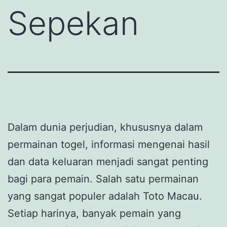
Sepekan
Dalam dunia perjudian, khususnya dalam
permainan togel, informasi mengenai hasil
dan data keluaran menjadi sangat penting
bagi para pemain. Salah satu permainan
yang sangat populer adalah Toto Macau.
Setiap harinya, banyak pemain yang