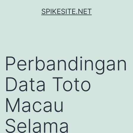
Skip
SPIKESITE.NET
to
content
Perbandingan
Data Toto
Macau
Selama