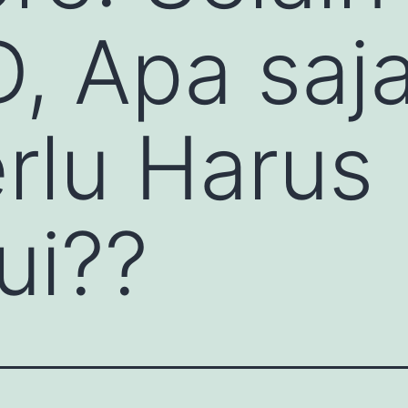
, Apa saj
rlu Harus
ui??