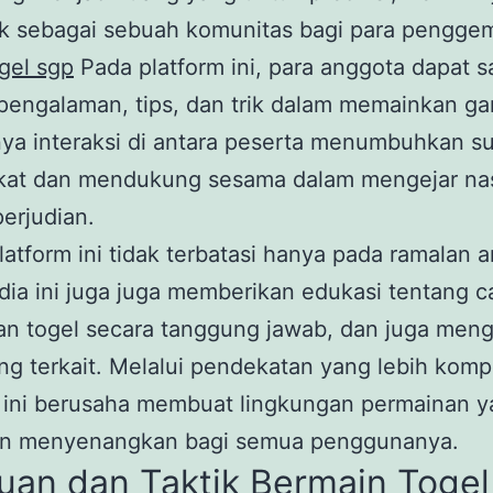
ak sebagai sebuah komunitas bagi para pengge
gel sgp
Pada platform ini, para anggota dapat s
pengalaman, tips, dan trik dalam memainkan g
nya interaksi di antara peserta menumbuhkan s
kat dan mendukung sesama dalam mengejar nas
perjudian.
latform ini tidak terbatasi hanya pada ramalan 
dia ini juga juga memberikan edukasi tentang c
an togel secara tanggung jawab, dan juga meng
ang terkait. Melalui pendekatan yang lebih komp
m ini berusaha membuat lingkungan permainan 
n menyenangkan bagi semua penggunanya.
uan dan Taktik Bermain Togel