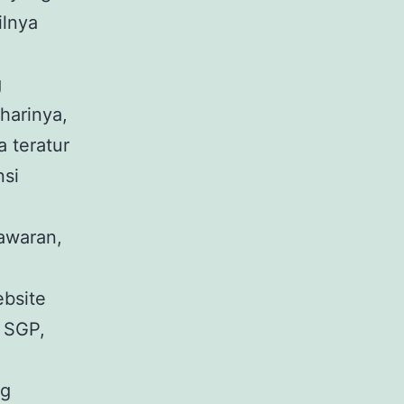
ilnya
g
harinya,
 teratur
si
nawaran,
ebsite
l SGP,
ng