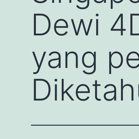
Dewi 4D
yang pe
Diketah