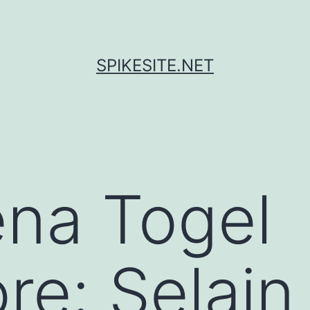
SPIKESITE.NET
na Togel
e: Selain 