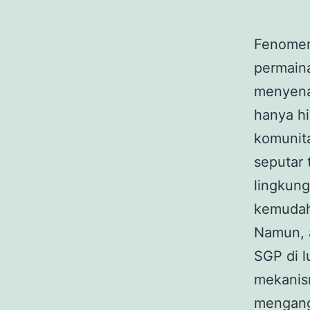
Fenomen
permain
menyenan
hanya h
komunita
seputar 
lingkung
kemudah
Namun, a
SGP di l
mekanis
mengangk