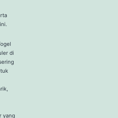
rta
ni.
Togel
ler di
sering
ntuk
P
rik,
r yang