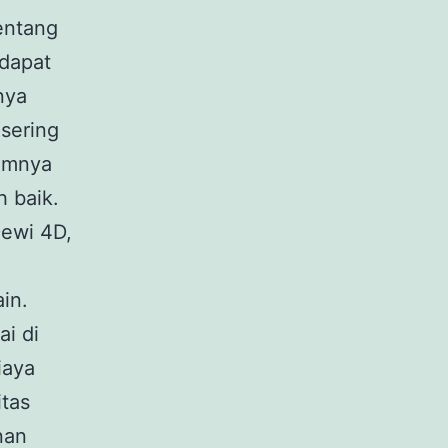
entang
 dapat
nya
sering
lumnya
 baik.
Dewi 4D,
in.
i di
iaya
itas
nan