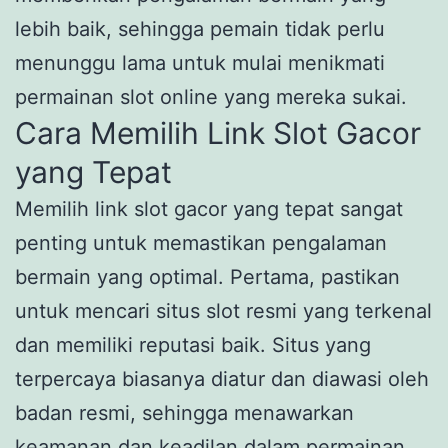
lebih baik, sehingga pemain tidak perlu
menunggu lama untuk mulai menikmati
permainan slot online yang mereka sukai.
Cara Memilih Link Slot Gacor
yang Tepat
Memilih link slot gacor yang tepat sangat
penting untuk memastikan pengalaman
bermain yang optimal. Pertama, pastikan
untuk mencari situs slot resmi yang terkenal
dan memiliki reputasi baik. Situs yang
terpercaya biasanya diatur dan diawasi oleh
badan resmi, sehingga menawarkan
keamanan dan keadilan dalam permainan.