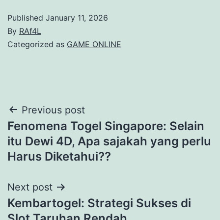
Published
January 11, 2026
By
RAf4L
Categorized as
GAME ONLINE
Post
Previous post
Fenomena Togel Singapore: Selain
navigation
itu Dewi 4D, Apa sajakah yang perlu
Harus Diketahui??
Next post
Kembartogel: Strategi Sukses di
Slot Taruhan Rendah