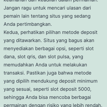
Jangan ragu untuk mencari ulasan dari
pemain lain tentang situs yang sedang
Anda pertimbangkan.
Kedua, perhatikan pilihan metode deposit
yang ditawarkan. Situs yang bagus akan
menyediakan berbagai opsi, seperti slot
dana, slot qris, dan slot pulsa, yang
memudahkan Anda untuk melakukan
transaksi. Pastikan juga bahwa metode
yang dipilih mendukung deposit minimum
yang sesuai, seperti slot deposit 5000,
sehingga Anda bisa mencoba berbagai
permainan dengan risiko yang lebih rendah.