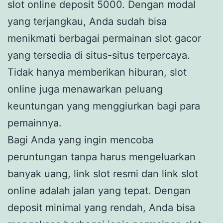
slot online deposit 5000. Dengan modal
yang terjangkau, Anda sudah bisa
menikmati berbagai permainan slot gacor
yang tersedia di situs-situs terpercaya.
Tidak hanya memberikan hiburan, slot
online juga menawarkan peluang
keuntungan yang menggiurkan bagi para
pemainnya.
Bagi Anda yang ingin mencoba
peruntungan tanpa harus mengeluarkan
banyak uang, link slot resmi dan link slot
online adalah jalan yang tepat. Dengan
deposit minimal yang rendah, Anda bisa